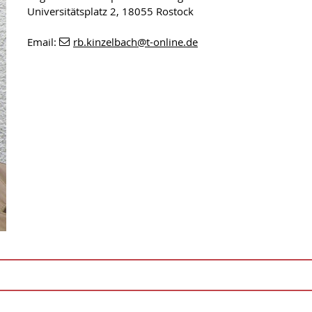
Universitätsplatz 2, 18055 Rostock
Email:
rb.kinzelbach
@t-online
.de
dium von Zoologie, Botanik, Chemie, Geologie, Philosophie, Päda