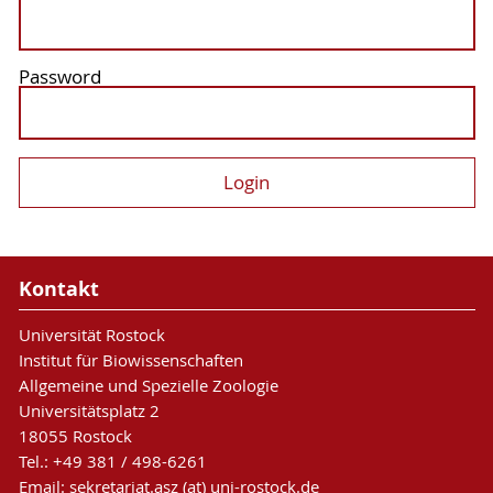
Password
Kontakt
Universität Rostock
Institut für Biowissenschaften
Allgemeine und Spezielle Zoologie
Universitätsplatz 2
18055 Rostock
Tel.: +49 381 / 498-6261
Email: sekretariat.asz (at) uni-rostock.de