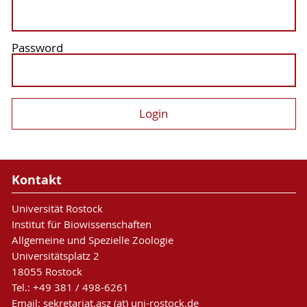
Password
Kontakt
Universität Rostock
Institut für Biowissenschaften
Allgemeine und Spezielle Zoologie
Universitätsplatz 2
18055 Rostock
Tel.: +49 381 / 498-6261
Email: sekretariat.asz (at) uni-rostock.de