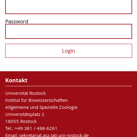
Password
Kontakt
Universität Rostock
Institut für Biowissenschaften
Allgemeine und Spezielle Zoologie
Universitätsplatz 2
18055 Rostock
Tel.: +49 381 / 498-6261
Email: sekretariat.asz (at) uni-rostock.de